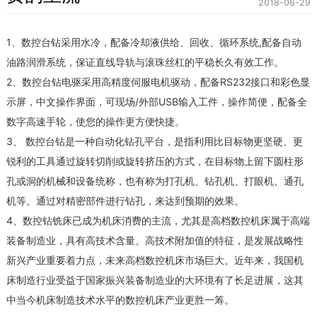
2018-06-29
1、数控台钻采用水冷，配备冷却液供给、回收、循环系统,配备自动
油路润滑系统，保证直线导轨与滚珠丝杠的平稳长久有效工作。
2、数控台钻电驱采用高精度伺服电机驱动，配备RS232接口和彩色显
示屏，中文操作界面，可现场/外部USB输入工件，操作简便，配备全
数字高速手轮，使您的操作更方便快捷。
3、 数控台钻是一种自动化钻孔平台，是指利用比目标物更坚硬、更
锐利的工具通过旋转切削或旋转挤压的方式，在目标物上留下圆柱形
孔或洞的机械和设备统称，也有称为打孔机、钻孔机、打眼机、通孔
机等。通过对精密部件进行钻孔，来达到预期的效果。
4、数控钻铣床已成为机床消费的主流，尤其是高档数控机床属于高端
装备制造业，具有高技术含量、高技术附加值的特征，是发展战略性
新兴产业重要着力点，未来高档数控机床市场巨大。近年来，我国机
床制造行业受益于国家振兴装备制造业的大环境有了长足进展，这其
中当今机床制造技术水平的数控机床产业更胜一筹。