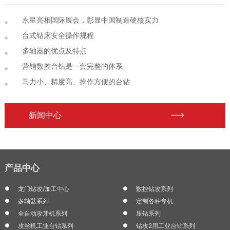
永星亮相国际展会，彰显中国制造硬核实力
台式钻床安全操作规程
多轴器的优点及特点
营销数控台钻是一套完整的体系
马力小、精度高、操作方便的台钻
新闻中心
产品中心
龙门钻攻/加工中心
数控钻攻系列
多轴器系列
定制各种专机
全自动攻牙机系列
压钻系列
攻丝机工业台钻系列
钻攻2用工业台钻系列