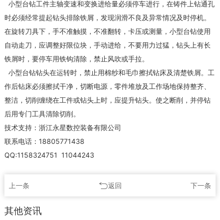
小型台钻工件主轴变速和变换进给量必须停车进行，在铸件上钻通孔
时必须经常提起钻头排除铁屑，发现润滑不良及异常情况及时停机。
在旋转刀具下，手不准触摸，不准翻转，卡压或测量，小型台钻使用
自动走刀，应调整好限位块，手动进给，不要用力过猛，钻头上有长
铁屑时，要停车用铁钩清除，禁止风吹或手拉。
小型台钻钻头在运转时，禁止用棉纱和毛巾擦拭钻床及清楚铁屑。工
作后钻床必须擦拭干净，切断电源，零件堆放及工作场地保持整齐、
整洁，切削缠绕在工件或钻头上时，应提升钻头。使之断削，并停钻
后用专门工具清除切削。
技术支持：浙江永星数控装备有限公司
联系电话：18805771438
QQ:1158324751 11044243
上一条
返回
下一条
其他资讯