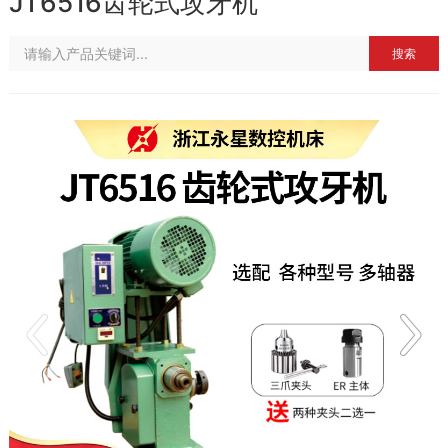
JT6516齿轮式攻牙机
搜索