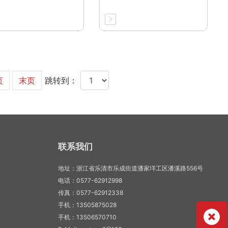
页
末页
跳转到：
联系我们
地址：浙江省乐清市乐成街道潘家垟工区潘溪路556号
电话：0577-62912998
传真：0577-62912338
手机：13505875028
手机：13506570710